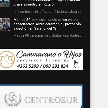
rescate de un conductor atrapado tras un
grave siniestro en Ruta 5
Un hombre de 63 años sufrió lesiones de gra…
Más de 80 personas participaron en una
capacitación sobre ceremonial, protocolo
y gestión en Sarandí del Yí
Más de 80 personas de distintas localidades…