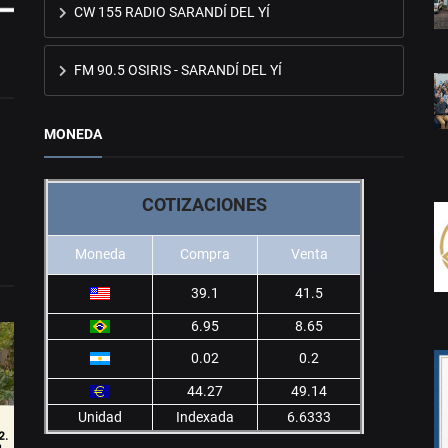
CW 155 RADIO SARANDÍ DEL YÍ
FM 90.5 OSIRIS - SARANDÍ DEL YÍ
MONEDA
COTIZACIONES
Moneda
Compra
Venta
39.1
41.5
6.95
8.65
0.02
0.2
44.27
49.14
Unidad
Indexada
6.6333