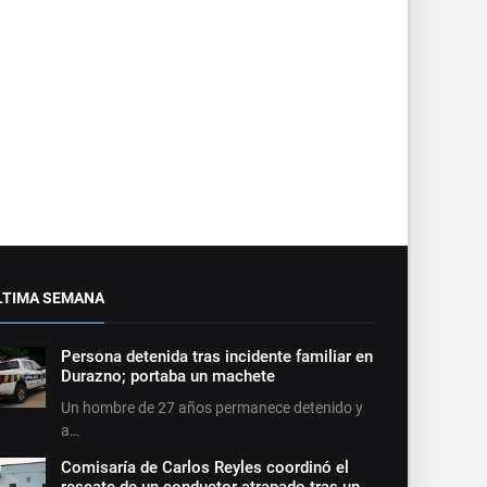
LTIMA SEMANA
Persona detenida tras incidente familiar en
Durazno; portaba un machete
Un hombre de 27 años permanece detenido y
a…
Comisaría de Carlos Reyles coordinó el