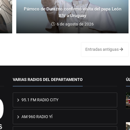
n
Párroco de Durazno confirmó visita del papa León
XIV a Uruguay
6 de agosto de 2026
Entradas antiguas
VARIAS RADIOS DEL DEPARTAMENTO
Ú
95.1 FM RADIO CITY
AM 960 RADIO YÍ