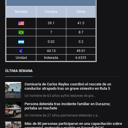
Moneda
Compra
Venta
39.1
41.5
7
8.7
0.02
0.2
44.15
49.01
Unidad
Indexada
6.6335
ÚLTIMA SEMANA
Comisaría de Carlos Reyles coordinó el rescate de un
conductor atrapado tras un grave siniestro en Ruta 5
Un hombre de 63 años sufrió lesiones de gra…
Persona detenida tras incidente familiar en Durazno;
portaba un machete
Un hombre de 27 años permanece detenido y a…
Más de 80 personas participaron en una capacitación sobre
ceremonial, protocolo y gestión en Sarandí del Yí