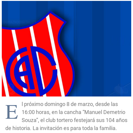
E
l próximo domingo 8 de marzo, desde las
16:00 horas, en la cancha “Manuel Demetrio
Souza”, el club tortero festejará sus 104 años
de historia. La invitación es para toda la familia.