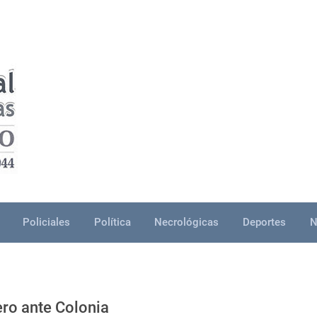
Policiales
Política
Necrológicas
Deportes
N
ero ante Colonia