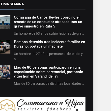
LTIMA SEMANA
Comisaría de Carlos Reyles coordinó el
rescate de un conductor atrapado tras un
grave siniestro en Ruta 5
Un hombre de 63 años sufrió lesiones de gra…
Persona detenida tras incidente familiar en
Durazno; portaba un machete
Un hombre de 27 años permanece detenido y
a…
Más de 80 personas participaron en una
capacitación sobre ceremonial, protocolo
y gestión en Sarandí del Yí
Más de 80 personas de distintas localidades…