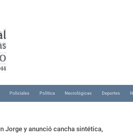
Policiales
Política
Necrológicas
Deportes
N
an Jorge y anunció cancha sintética,