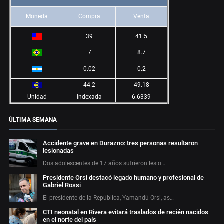
Moneda
Compra
Venta
39
41.5
7
8.7
0.02
0.2
44.2
49.18
Unidad
Indexada
6.6339
ÚLTIMA SEMANA
Accidente grave en Durazno: tres personas resultaron
lesionadas
Dos adolescentes de 17 años sufrieron lesio…
Presidente Orsi destacó legado humano y profesional de
Gabriel Rossi
El presidente de la República, Yamandú Orsi, as…
CTI neonatal en Rivera evitará traslados de recién nacidos
en el norte del país