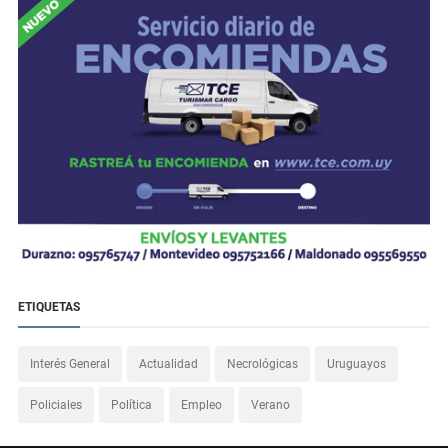
ETIQUETAS
Interés General
Actualidad
Necrológicas
Uruguayos
Policiales
Política
Empleo
Verano