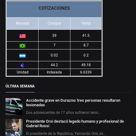
COTIZACIONES
Moneda
Compra
Venta
39
41.5
7
8.7
0.02
0.2
44.2
49.18
Unidad
Indexada
6.6339
ÚLTIMA SEMANA
Accidente grave en Durazno: tres personas resultaron
lesionadas
Dos adolescentes de 17 años sufrieron lesio…
Presidente Orsi destacó legado humano y profesional de
Gabriel Rossi
El presidente de la República, Yamandú Orsi, as…