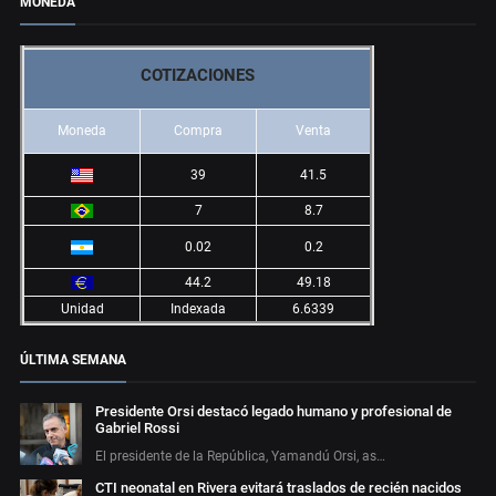
MONEDA
COTIZACIONES
Moneda
Compra
Venta
39
41.5
7
8.7
0.02
0.2
44.2
49.18
Unidad
Indexada
6.6339
ÚLTIMA SEMANA
Presidente Orsi destacó legado humano y profesional de
Gabriel Rossi
El presidente de la República, Yamandú Orsi, as…
CTI neonatal en Rivera evitará traslados de recién nacidos