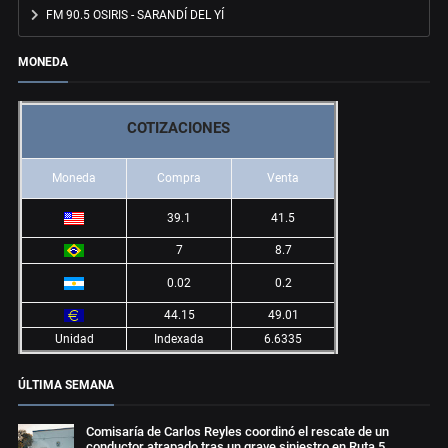
FM 90.5 OSIRIS - SARANDÍ DEL YÍ
MONEDA
COTIZACIONES
Moneda
Compra
Venta
39.1
41.5
7
8.7
0.02
0.2
44.15
49.01
Unidad
Indexada
6.6335
ÚLTIMA SEMANA
Comisaría de Carlos Reyles coordinó el rescate de un
conductor atrapado tras un grave siniestro en Ruta 5