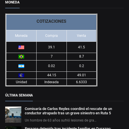
MONEDA
COTIZACIONES
Moneda
Compra
Venta
39.1
41.5
7
8.7
0.02
0.2
44.15
49.01
Unidad
Indexada
6.6333
ÚLTIMA SEMANA
Comisaría de Carlos Reyles coordinó el rescate de un
conductor atrapado tras un grave siniestro en Ruta 5
Un hombre de 63 años sufrió lesiones de gra…
Persona detenida tras incidente familiar en Durazno;