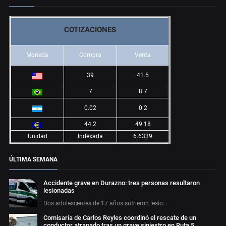
COTIZACIONES
Moneda
Compra
Venta
39
41.5
7
8.7
0.02
0.2
44.2
49.18
Unidad
Indexada
6.6339
ÚLTIMA SEMANA
Accidente grave en Durazno: tres personas resultaron
lesionadas
Dos adolescentes de 17 años sufrieron lesio…
Comisaría de Carlos Reyles coordinó el rescate de un
conductor atrapado tras un grave siniestro en Ruta 5