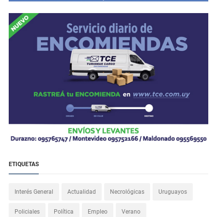
ETIQUETAS
Interés General
Actualidad
Necrológicas
Uruguayos
Policiales
Política
Empleo
Verano