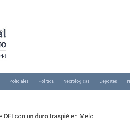
Policiales
Política
Necrológicas
Deportes
N
 OFI con un duro traspié en Melo