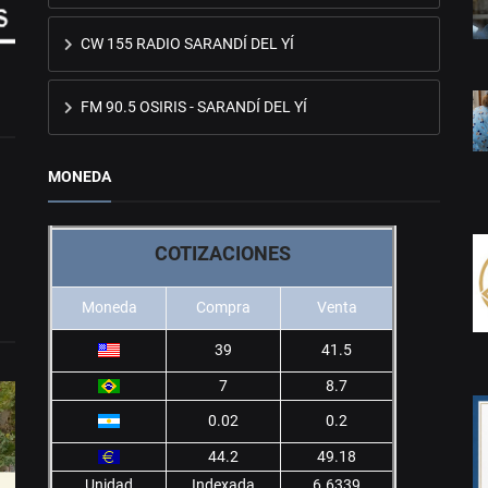
CW 155 RADIO SARANDÍ DEL YÍ
FM 90.5 OSIRIS - SARANDÍ DEL YÍ
MONEDA
COTIZACIONES
Moneda
Compra
Venta
39
41.5
7
8.7
0.02
0.2
44.2
49.18
Unidad
Indexada
6.6339