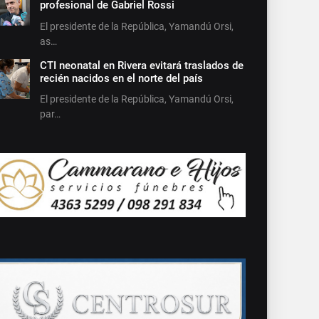
profesional de Gabriel Rossi
El presidente de la República, Yamandú Orsi,
as…
CTI neonatal en Rivera evitará traslados de
recién nacidos en el norte del país
El presidente de la República, Yamandú Orsi,
par…