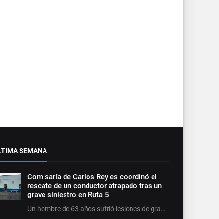
LTIMA SEMANA
Comisaría de Carlos Reyles coordinó el
rescate de un conductor atrapado tras un
grave siniestro en Ruta 5
Un hombre de 63 años sufrió lesiones de gra…