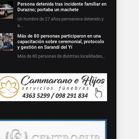
Persona detenida tras incidente familiar en
Durazno; portaba un machete
Un hombre de 27 años permanece detenido y
a…
Más de 80 personas participaron en una
capacitación sobre ceremonial, protocolo
y gestión en Sarandí del Yí
Más de 80 personas de distintas localidades…