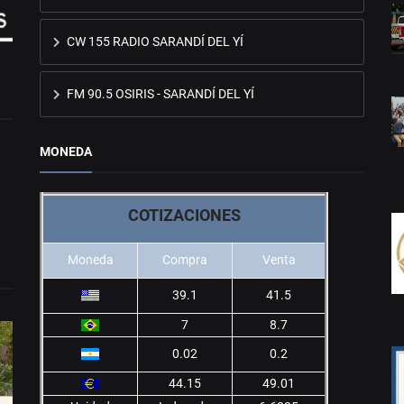
CW 155 RADIO SARANDÍ DEL YÍ
FM 90.5 OSIRIS - SARANDÍ DEL YÍ
MONEDA
COTIZACIONES
Moneda
Compra
Venta
39.1
41.5
7
8.7
0.02
0.2
44.15
49.01