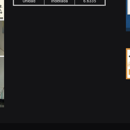
Unidad
Indexada
6.6335