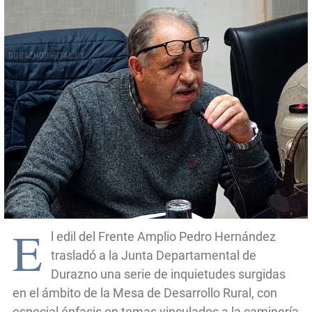
E
l edil del Frente Amplio Pedro Hernández
trasladó a la Junta Departamental de
Durazno una serie de inquietudes surgidas
en el ámbito de la Mesa de Desarrollo Rural, con
especial énfasis en temas vinculados a la caminería