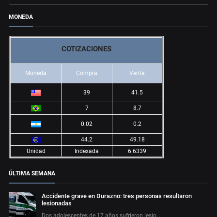
MONEDA
COTIZACIONES
Moneda
Compra
Venta
39
41.5
7
8.7
0.02
0.2
44.2
49.18
Unidad
Indexada
6.6339
ÚLTIMA SEMANA
Accidente grave en Durazno: tres personas resultaron
lesionadas
Dos adolescentes de 17 años sufrieron lesio…