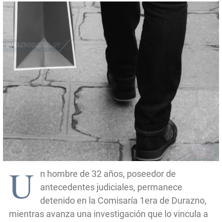
U
n hombre de 32 años, poseedor de
antecedentes judiciales, permanece
detenido en la Comisaría 1era de Durazno,
mientras avanza una investigación que lo vincula a