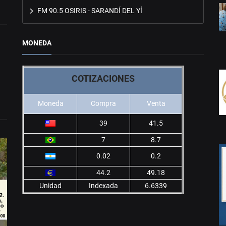
FM 90.5 OSIRIS - SARANDÍ DEL YÍ
MONEDA
COTIZACIONES
Moneda
Compra
Venta
39
41.5
7
8.7
0.02
0.2
44.2
49.18
Unidad
Indexada
6.6339