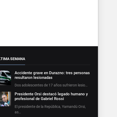
LTIMA SEMANA
Accidente grave en Durazno: tres personas
resultaron lesionadas
Dos adolescentes de 17 años sufrieron lesio…
Presidente Orsi destacó legado humano y
profesional de Gabriel Rossi
El presidente de la República, Yamandú Orsi,
as…