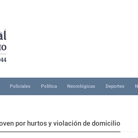
Policiales
Política
Necrológicas
Deportes
N
oven por hurtos y violación de domicilio