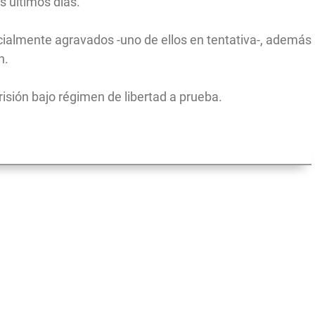
s últimos días.
ecialmente agravados -uno de ellos en tentativa-, además
n.
sión bajo régimen de libertad a prueba.