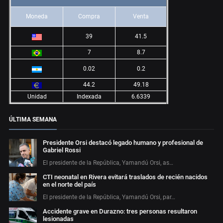
Moneda
Compra
Venta
39
41.5
7
8.7
0.02
0.2
44.2
49.18
Unidad
Indexada
6.6339
ÚLTIMA SEMANA
Presidente Orsi destacó legado humano y profesional de
Gabriel Rossi
El presidente de la República, Yamandú Orsi, as…
CTI neonatal en Rivera evitará traslados de recién nacidos
en el norte del país
El presidente de la República, Yamandú Orsi, par…
Accidente grave en Durazno: tres personas resultaron
lesionadas