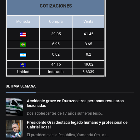
COTIZACIONES
Moneda
Compra
Venta
39.05
41.45
6.95
8.65
0.02
0.2
44.16
49.02
Unidad
Indexada
6.6339
ÚLTIMA SEMANA
Accidente grave en Durazno: tres personas resultaron
lesionadas
Dos adolescentes de 17 años sufrieron lesio…
Presidente Orsi destacó legado humano y profesional de
Gabriel Rossi
El presidente de la República, Yamandú Orsi, as…