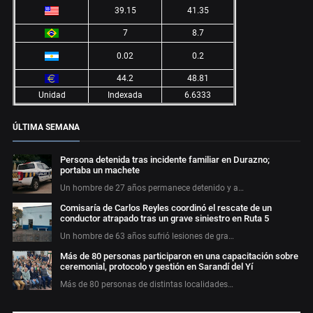
39.15
41.35
7
8.7
0.02
0.2
44.2
48.81
Unidad
Indexada
6.6333
ÚLTIMA SEMANA
Persona detenida tras incidente familiar en Durazno;
portaba un machete
Un hombre de 27 años permanece detenido y a…
Comisaría de Carlos Reyles coordinó el rescate de un
conductor atrapado tras un grave siniestro en Ruta 5
Un hombre de 63 años sufrió lesiones de gra…
Más de 80 personas participaron en una capacitación sobre
ceremonial, protocolo y gestión en Sarandí del Yí
Más de 80 personas de distintas localidades…