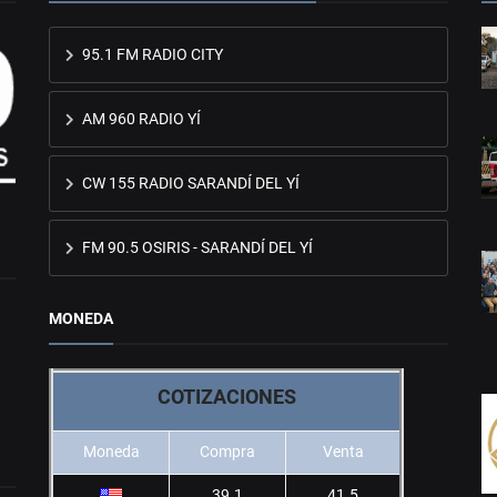
95.1 FM RADIO CITY
AM 960 RADIO YÍ
CW 155 RADIO SARANDÍ DEL YÍ
FM 90.5 OSIRIS - SARANDÍ DEL YÍ
MONEDA
COTIZACIONES
Moneda
Compra
Venta
39.1
41.5