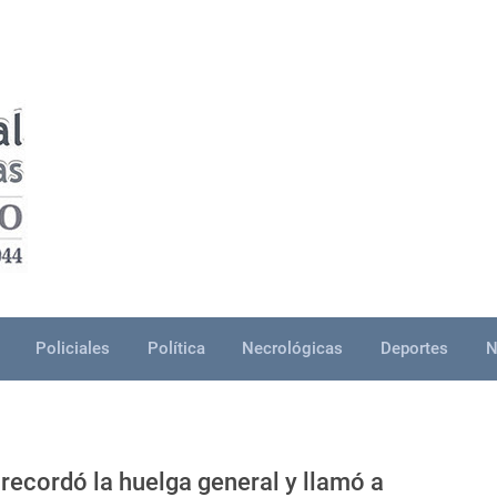
Policiales
Política
Necrológicas
Deportes
N
 recordó la huelga general y llamó a