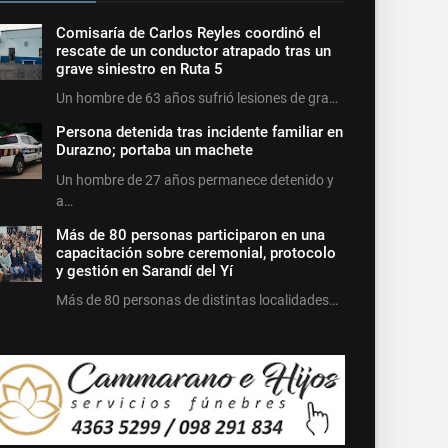
Comisaría de Carlos Reyles coordinó el
rescate de un conductor atrapado tras un
grave siniestro en Ruta 5
Un hombre de 63 años sufrió lesiones de gra…
Persona detenida tras incidente familiar en
Durazno; portaba un machete
Un hombre de 27 años permanece detenido y
a…
Más de 80 personas participaron en una
capacitación sobre ceremonial, protocolo
y gestión en Sarandí del Yí
Más de 80 personas de distintas localidades…