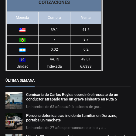
COTIZACIONES
Moneda
Compra
Venta
39.1
41.5
7
8.7
0.02
0.2
44.15
49.01
Unidad
Indexada
6.6333
ÚLTIMA SEMANA
Comisaría de Carlos Reyles coordinó el rescate de un
conductor atrapado tras un grave siniestro en Ruta 5
Un hombre de 63 años sufrió lesiones de gra…
Persona detenida tras incidente familiar en Durazno;
portaba un machete
Un hombre de 27 años permanece detenido y a…