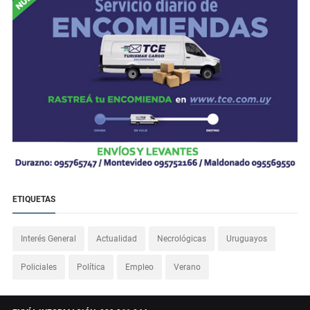
ETIQUETAS
Interés General
Actualidad
Necrológicas
Uruguayos
Policiales
Política
Empleo
Verano