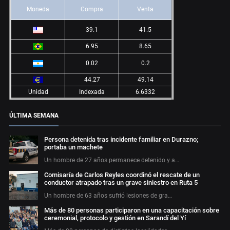
Moneda
Compra
Venta
39.1
41.5
6.95
8.65
0.02
0.2
44.27
49.14
Unidad
Indexada
6.6332
ÚLTIMA SEMANA
Persona detenida tras incidente familiar en Durazno;
portaba un machete
Un hombre de 27 años permanece detenido y a…
Comisaría de Carlos Reyles coordinó el rescate de un
conductor atrapado tras un grave siniestro en Ruta 5
Un hombre de 63 años sufrió lesiones de gra…
Más de 80 personas participaron en una capacitación sobre
ceremonial, protocolo y gestión en Sarandí del Yí