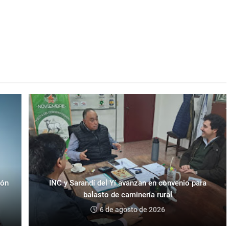
eón
INC y Sarandí del Yí avanzan en convenio para
balasto de caminería rural
6 de agosto de 2026