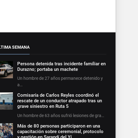
LTIMA SEMANA
Persona detenida tras incidente familiar en
Durazno; portaba un machete
Un hombre de 27 años permanece detenido y
a…
Comisaría de Carlos Reyles coordinó el
rescate de un conductor atrapado tras un
grave siniestro en Ruta 5
Un hombre de 63 años sufrió lesiones de gra…
Más de 80 personas participaron en una
capacitación sobre ceremonial, protocolo
y gestión en Sarandí del Yí