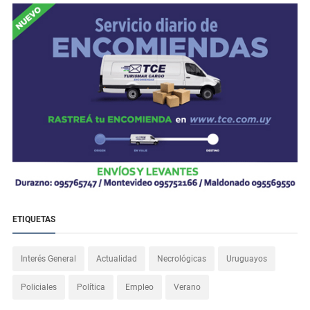
ETIQUETAS
Interés General
Actualidad
Necrológicas
Uruguayos
Policiales
Política
Empleo
Verano