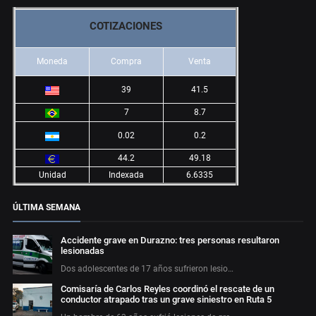
COTIZACIONES
Moneda
Compra
Venta
39
41.5
7
8.7
0.02
0.2
44.2
49.18
Unidad
Indexada
6.6335
ÚLTIMA SEMANA
Accidente grave en Durazno: tres personas resultaron
lesionadas
Dos adolescentes de 17 años sufrieron lesio…
Comisaría de Carlos Reyles coordinó el rescate de un
conductor atrapado tras un grave siniestro en Ruta 5