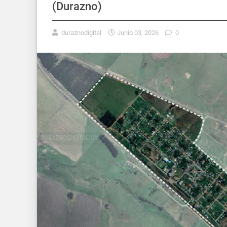
(Durazno)
duraznodigital
Junio 03, 2026
0