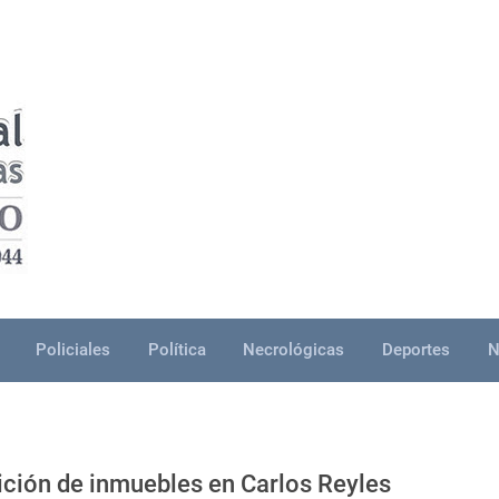
Policiales
Política
Necrológicas
Deportes
N
ición de inmuebles en Carlos Reyles