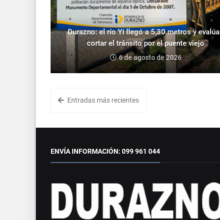
Durazno: el río Yí llegó a 5,30 metros y evalú
cortar el tránsito por el puente viejo
6 de agosto de 2026
Entradas más recientes
ENVÍA INFORMACIÓN: 099 961 044