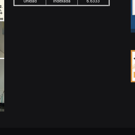
Unidad
Indexada
6.6333