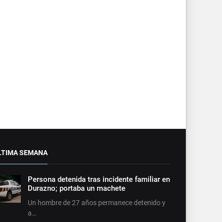
LTIMA SEMANA
Persona detenida tras incidente familiar en
Durazno; portaba un machete
Un hombre de 27 años permanece detenido y
a…