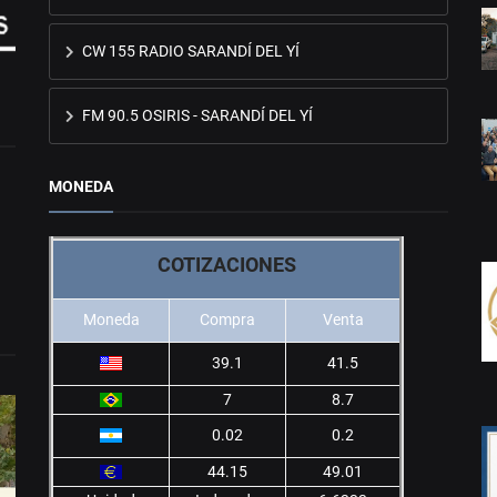
CW 155 RADIO SARANDÍ DEL YÍ
FM 90.5 OSIRIS - SARANDÍ DEL YÍ
MONEDA
COTIZACIONES
Moneda
Compra
Venta
39.1
41.5
7
8.7
0.02
0.2
44.15
49.01