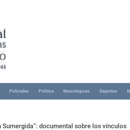
Policiales
Política
Necrológicas
Deportes
N
 Sumergida”: documental sobre los vínculos