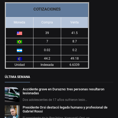
COTIZACIONES
Moneda
Compra
Venta
39
41.5
7
8.7
0.02
0.2
44.2
49.18
Unidad
Indexada
6.6339
ÚLTIMA SEMANA
Accidente grave en Durazno: tres personas resultaron
lesionadas
Dos adolescentes de 17 años sufrieron lesio…
Presidente Orsi destacó legado humano y profesional de
Gabriel Rossi