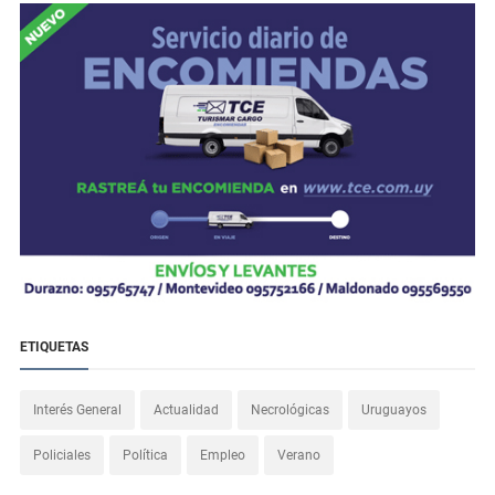
ETIQUETAS
Interés General
Actualidad
Necrológicas
Uruguayos
Policiales
Política
Empleo
Verano