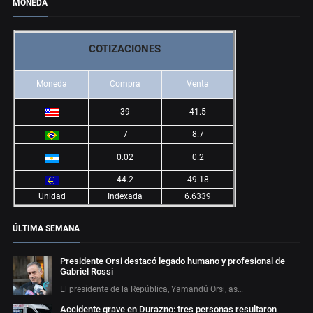
MONEDA
COTIZACIONES
Moneda
Compra
Venta
39
41.5
7
8.7
0.02
0.2
44.2
49.18
Unidad
Indexada
6.6339
ÚLTIMA SEMANA
Presidente Orsi destacó legado humano y profesional de
Gabriel Rossi
El presidente de la República, Yamandú Orsi, as…
Accidente grave en Durazno: tres personas resultaron