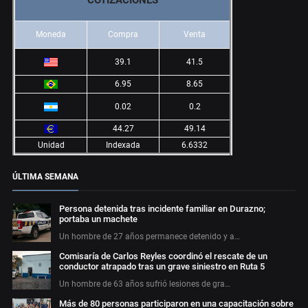
COTIZACIONES
Moneda
Compra
Venta
39.1
41.5
6.95
8.65
0.02
0.2
44.27
49.14
Unidad
Indexada
6.6332
ÚLTIMA SEMANA
Persona detenida tras incidente familiar en Durazno;
portaba un machete
Un hombre de 27 años permanece detenido y a…
Comisaría de Carlos Reyles coordinó el rescate de un
conductor atrapado tras un grave siniestro en Ruta 5
Un hombre de 63 años sufrió lesiones de gra…
Más de 80 personas participaron en una capacitación sobre