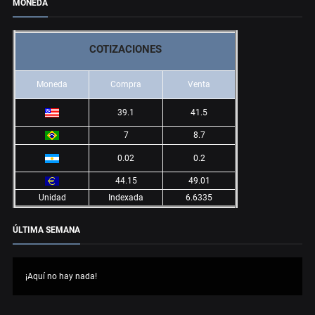
MONEDA
COTIZACIONES
Moneda
Compra
Venta
39.1
41.5
7
8.7
0.02
0.2
44.15
49.01
Unidad
Indexada
6.6335
ÚLTIMA SEMANA
¡Aquí no hay nada!