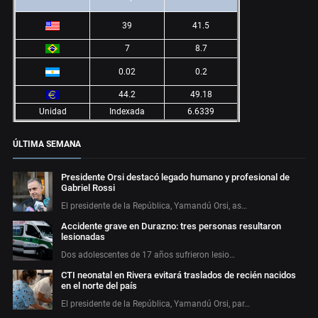
39
41.5
7
8.7
0.02
0.2
44.2
49.18
Unidad
Indexada
6.6339
ÚLTIMA SEMANA
Presidente Orsi destacó legado humano y profesional de
Gabriel Rossi
El presidente de la República, Yamandú Orsi, as…
Accidente grave en Durazno: tres personas resultaron
lesionadas
Dos adolescentes de 17 años sufrieron lesio…
CTI neonatal en Rivera evitará traslados de recién nacidos
en el norte del país
El presidente de la República, Yamandú Orsi, par…