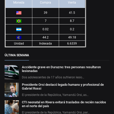
Moneda
Compra
Venta
39
41.5
7
8.7
0.02
0.2
44.2
49.18
Unidad
Indexada
6.6339
ÚLTIMA SEMANA
Accidente grave en Durazno: tres personas resultaron
lesionadas
Dos adolescentes de 17 años sufrieron lesio…
Presidente Orsi destacó legado humano y profesional de
Gabriel Rossi
El presidente de la República, Yamandú Orsi, as…
CTI neonatal en Rivera evitará traslados de recién nacidos
en el norte del país
El presidente de la República, Yamandú Orsi, par…