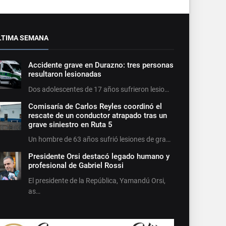
LTIMA SEMANA
Accidente grave en Durazno: tres personas
resultaron lesionadas
Dos adolescentes de 17 años sufrieron lesio…
Comisaría de Carlos Reyles coordinó el
rescate de un conductor atrapado tras un
grave siniestro en Ruta 5
Un hombre de 63 años sufrió lesiones de gra…
Presidente Orsi destacó legado humano y
profesional de Gabriel Rossi
El presidente de la República, Yamandú Orsi,
as…