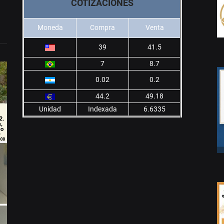
COTIZACIONES
Moneda
Compra
Venta
39
41.5
7
8.7
0.02
0.2
44.2
49.18
Unidad
Indexada
6.6335