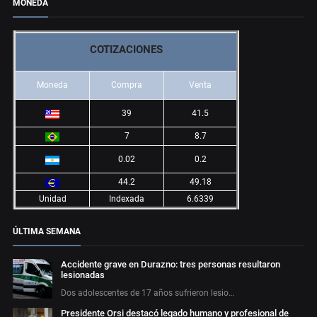
MONEDA
COTIZACIONES
Moneda
Compra
Venta
39
41.5
7
8.7
0.02
0.2
44.2
49.18
Unidad
Indexada
6.6339
ÚLTIMA SEMANA
Accidente grave en Durazno: tres personas resultaron
lesionadas
Dos adolescentes de 17 años sufrieron lesio…
Presidente Orsi destacó legado humano y profesional de