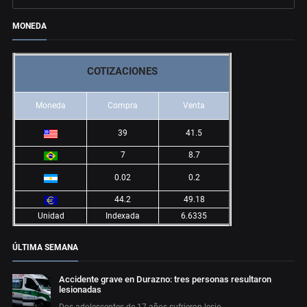
MONEDA
COTIZACIONES
Moneda
Compra
Venta
39
41.5
7
8.7
0.02
0.2
44.2
49.18
Unidad
Indexada
6.6335
ÚLTIMA SEMANA
Accidente grave en Durazno: tres personas resultaron
lesionadas