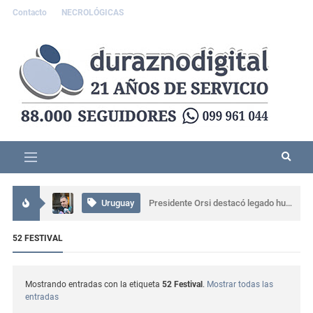
Contacto
NECROLÓGICAS
Interés General
Accidente grave en Durazno: tres personas resultaron lesionadas
Uruguay
Presidente Orsi destacó legado humano y profesional de Gabriel Rossi
Uruguay
CTI neonatal en Rivera evitará traslados de recién nacidos en el norte del país
52 FESTIVAL
Interés General
Comisaría de Carlos Reyles coordinó el rescate de un conductor atrapado tras un grave siniestro en Ruta 5
Mostrando entradas con la etiqueta
52 Festival
.
Mostrar todas las
entradas
Actualidad
Se presentó muy alterado en una comisaría de Sarandí del Yí, provocó daños y terminó detenido