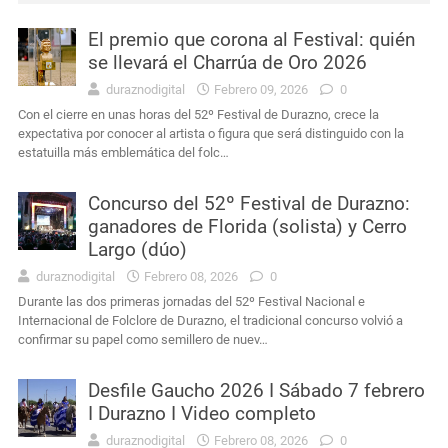
El premio que corona al Festival: quién
Interés General
Durazno: murió el conductor que había sufrido un siniestro vial cerca de Carlos Reyles
se llevará el Charrúa de Oro 2026
duraznodigital
Febrero 09, 2026
0
Interés General
Masculino condenado en Durazno por porte de arma de fuego en lugares públicos
Con el cierre en unas horas del 52º Festival de Durazno, crece la
expectativa por conocer al artista o figura que será distinguido con la
Actualidad
Intendencia de Durazno destinará a bienestar animal los 272 mil pesos obtenidos en el remate de leña
estatuilla más emblemática del folc…
Interés General
Condena por agravio a la autoridad y daños en dependencia policial duraznense
Concurso del 52º Festival de Durazno:
ganadores de Florida (solista) y Cerro
Actualidad
Ayçaguer elevó un planteamiento al jefe de Policía y directores de la Intendencia
Largo (dúo)
duraznodigital
Febrero 08, 2026
0
Durante las dos primeras jornadas del 52º Festival Nacional e
Internacional de Folclore de Durazno, el tradicional concurso volvió a
confirmar su papel como semillero de nuev…
Desfile Gaucho 2026 I Sábado 7 febrero
I Durazno I Video completo
duraznodigital
Febrero 08, 2026
0