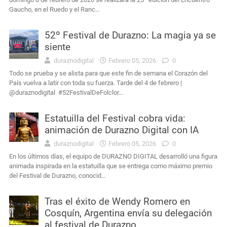
Gaucho, en el Ruedo y el Ranc…
52º Festival de Durazno: La magia ya se
siente
duraznodigital
Febrero 05, 2026
0
Todo se prueba y se alista para que este fin de semana el Corazón del
País vuelva a latir con toda su fuerza. Tarde del 4 de febrero |
@duraznodigital #52FestivalDeFolclor…
Estatuilla del Festival cobra vida:
animación de Durazno Digital con IA
duraznodigital
Febrero 05, 2026
0
En los últimos días, el equipo de DURAZNO DIGITAL desarrolló una figura
animada inspirada en la estatuilla que se entrega como máximo premio
del Festival de Durazno, conocid…
Tras el éxito de Wendy Romero en
Cosquín, Argentina envía su delegación
al festival de Durazno