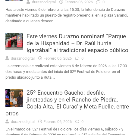
duraznodigital
Febrero 06, 2026
0
Hasta este viernes 6 de febrero, a las 15:00, la Intendencia de Durazno
mantiene habilitado un puesto de registro presencial en la plaza Sarandí,
destinado a quienes deseen …
Este viernes Durazno nominará “Parque
de la Hispanidad – Dr. Raúl Iturria
Igarzábal” al tradicional espacio público
duraznodigital
Febrero 06, 2026
0
La ceremonia se realizará este viernes 6 de febrero de 2026, a las 17:00 -
dos horas y media antes del inicio del 52º Festival de Folclore- en el
predio ubicado junto a Ruta …
25º Encuentro Gaucho: desfile,
jineteadas y en el Rancho de Piedra,
Copla Alta, 'El Curao' y Meta Fuelle, entre
otros
duraznodigital
Febrero 06, 2026
0
En el marco del 52° Festival de Folclore, los días viernes 6, sábado 7 y
domingo 8 de febrero de 2026 se realizará la 25º edición del Encuentro