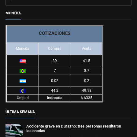
MONEDA
COTIZACIONES
Moneda
Compra
Venta
39
41.5
7
8.7
0.02
0.2
44.2
49.18
Unidad
Indexada
6.6335
ÚLTIMA SEMANA
Accidente grave en Durazno: tres personas resultaron
lesionadas