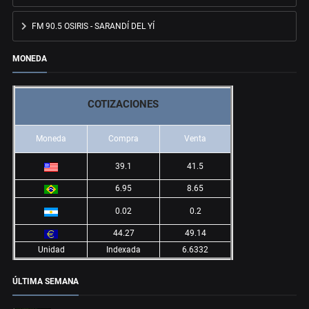
FM 90.5 OSIRIS - SARANDÍ DEL YÍ
MONEDA
COTIZACIONES
Moneda
Compra
Venta
39.1
41.5
6.95
8.65
0.02
0.2
44.27
49.14
Unidad
Indexada
6.6332
ÚLTIMA SEMANA