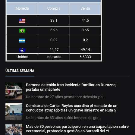
Moneda
Compra
Venta
39.1
41.5
6.95
8.65
0.02
0.2
44.27
49.14
Unidad
Indexada
6.6333
ÚLTIMA SEMANA
Persona detenida tras incidente familiar en Durazno;
portaba un machete
Un hombre de 27 años permanece detenido y a…
Comisaría de Carlos Reyles coordinó el rescate de un
conductor atrapado tras un grave siniestro en Ruta 5
Un hombre de 63 años sufrió lesiones de gra…
Más de 80 personas participaron en una capacitación sobre
ceremonial, protocolo y gestión en Sarandí del Yí