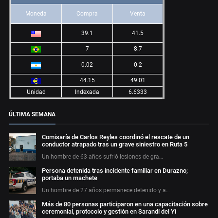
Moneda
Compra
Venta
39.1
41.5
7
8.7
0.02
0.2
44.15
49.01
Unidad
Indexada
6.6333
ÚLTIMA SEMANA
Comisaría de Carlos Reyles coordinó el rescate de un
conductor atrapado tras un grave siniestro en Ruta 5
Un hombre de 63 años sufrió lesiones de gra…
Persona detenida tras incidente familiar en Durazno;
portaba un machete
Un hombre de 27 años permanece detenido y a…
Más de 80 personas participaron en una capacitación sobre
ceremonial, protocolo y gestión en Sarandí del Yí