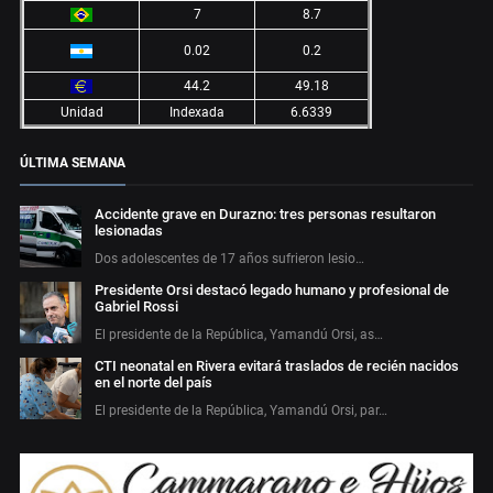
7
8.7
0.02
0.2
44.2
49.18
Unidad
Indexada
6.6339
ÚLTIMA SEMANA
Accidente grave en Durazno: tres personas resultaron
lesionadas
Dos adolescentes de 17 años sufrieron lesio…
Presidente Orsi destacó legado humano y profesional de
Gabriel Rossi
El presidente de la República, Yamandú Orsi, as…
CTI neonatal en Rivera evitará traslados de recién nacidos
en el norte del país
El presidente de la República, Yamandú Orsi, par…