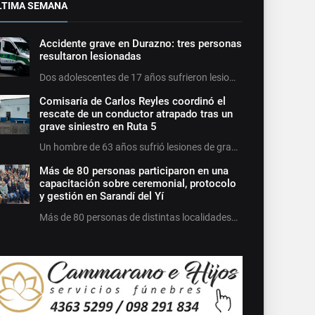
LTIMA SEMANA
Accidente grave en Durazno: tres personas
resultaron lesionadas
Dos adolescentes de 17 años sufrieron lesio…
Comisaría de Carlos Reyles coordinó el
rescate de un conductor atrapado tras un
grave siniestro en Ruta 5
Un hombre de 63 años sufrió lesiones de gra…
Más de 80 personas participaron en una
capacitación sobre ceremonial, protocolo
y gestión en Sarandí del Yí
Más de 80 personas de distintas localidades…