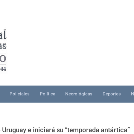
Policiales
Política
Necrológicas
Deportes
N
 Uruguay e iniciará su “temporada antártica”