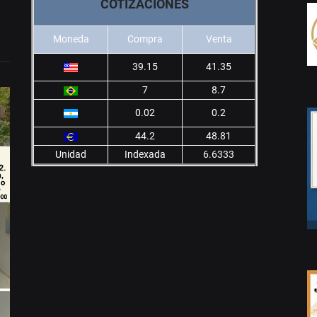
COTIZACIONES
Moneda
Compra
Venta
39.15
41.35
7
8.7
0.02
0.2
44.2
48.81
Unidad
Indexada
6.6333