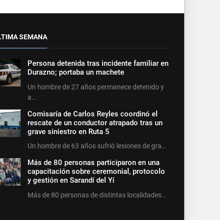
LTIMA SEMANA
Persona detenida tras incidente familiar en
Durazno; portaba un machete
Un hombre de 27 años permanece detenido y
a…
Comisaría de Carlos Reyles coordinó el
rescate de un conductor atrapado tras un
grave siniestro en Ruta 5
Un hombre de 63 años sufrió lesiones de gra…
Más de 80 personas participaron en una
capacitación sobre ceremonial, protocolo
y gestión en Sarandí del Yí
Más de 80 personas de distintas localidades…