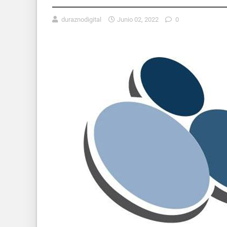
duraznodigital
Junio 02, 2022
0