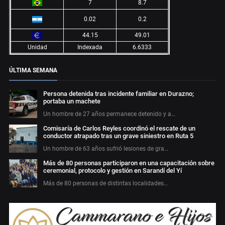
7
8.7
0.02
0.2
44.15
49.01
Unidad
Indexada
6.6333
ÚLTIMA SEMANA
Persona detenida tras incidente familiar en Durazno;
portaba un machete
Un hombre de 27 años permanece detenido y a…
Comisaría de Carlos Reyles coordinó el rescate de un
conductor atrapado tras un grave siniestro en Ruta 5
Un hombre de 63 años sufrió lesiones de gra…
Más de 80 personas participaron en una capacitación sobre
ceremonial, protocolo y gestión en Sarandí del Yí
Más de 80 personas de distintas localidades…