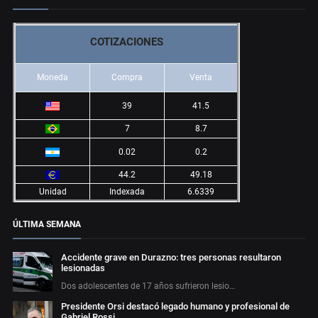
COTIZACIONES
Moneda
Compra
Venta
39
41.5
7
8.7
0.02
0.2
44.2
49.18
Unidad
Indexada
6.6339
ÚLTIMA SEMANA
Accidente grave en Durazno: tres personas resultaron
lesionadas
Dos adolescentes de 17 años sufrieron lesio…
Presidente Orsi destacó legado humano y profesional de
Gabriel Rossi