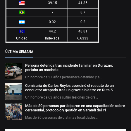
39.15
41.35
7
8.7
0.02
0.2
44.2
48.81
Unidad
Indexada
6.6333
ÚLTIMA SEMANA
Persona detenida tras incidente familiar en Durazno;
portaba un machete
Un hombre de 27 años permanece detenido y a…
Comisaría de Carlos Reyles coordinó el rescate de un
conductor atrapado tras un grave siniestro en Ruta 5
Un hombre de 63 años sufrió lesiones de gra…
Más de 80 personas participaron en una capacitación sobre
ceremonial, protocolo y gestión en Sarandí del Yí
Más de 80 personas de distintas localidades…