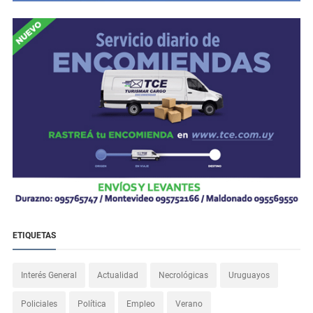
ETIQUETAS
Interés General
Actualidad
Necrológicas
Uruguayos
Policiales
Política
Empleo
Verano