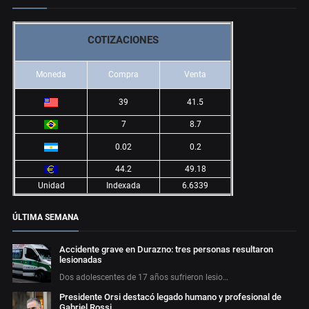
COTIZACIONES
Moneda
Compra
Venta
39
41.5
7
8.7
0.02
0.2
44.2
49.18
Unidad
Indexada
6.6339
ÚLTIMA SEMANA
Accidente grave en Durazno: tres personas resultaron
lesionadas
Dos adolescentes de 17 años sufrieron lesio…
Presidente Orsi destacó legado humano y profesional de
Gabriel Rossi