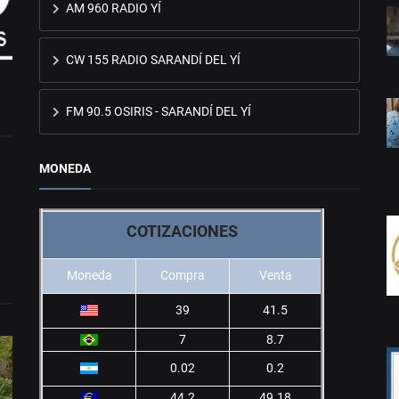
AM 960 RADIO YÍ
CW 155 RADIO SARANDÍ DEL YÍ
FM 90.5 OSIRIS - SARANDÍ DEL YÍ
MONEDA
COTIZACIONES
Moneda
Compra
Venta
39
41.5
7
8.7
0.02
0.2
44.2
49.18