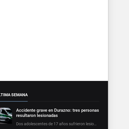
LTIMA SEMANA
Accidente grave en Durazno: tres personas
resultaron lesionadas
Dos adolescentes de 17 años sufrieron lesio…