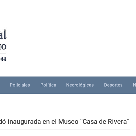
Policiales
Política
Necrológicas
Deportes
N
dó inaugurada en el Museo “Casa de Rivera”