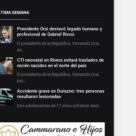
LTIMA SEMANA
Presidente Orsi destacó legado humano y
profesional de Gabriel Rossi
El presidente de la República, Yamandú Orsi,
as…
CTI neonatal en Rivera evitará traslados de
recién nacidos en el norte del país
El presidente de la República, Yamandú Orsi,
par…
Accidente grave en Durazno: tres personas
resultaron lesionadas
Dos adolescentes de 17 años sufrieron lesio…