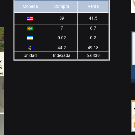
Moneda
Compra
Venta
39
41.5
7
8.7
0.02
0.2
44.2
49.18
Unidad
Indexada
6.6339