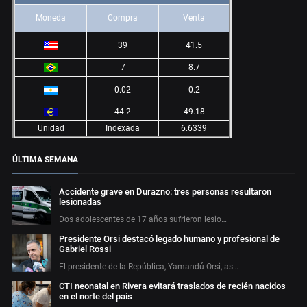
Moneda
Compra
Venta
39
41.5
7
8.7
0.02
0.2
44.2
49.18
Unidad
Indexada
6.6339
ÚLTIMA SEMANA
Accidente grave en Durazno: tres personas resultaron
lesionadas
Dos adolescentes de 17 años sufrieron lesio…
Presidente Orsi destacó legado humano y profesional de
Gabriel Rossi
El presidente de la República, Yamandú Orsi, as…
CTI neonatal en Rivera evitará traslados de recién nacidos
en el norte del país