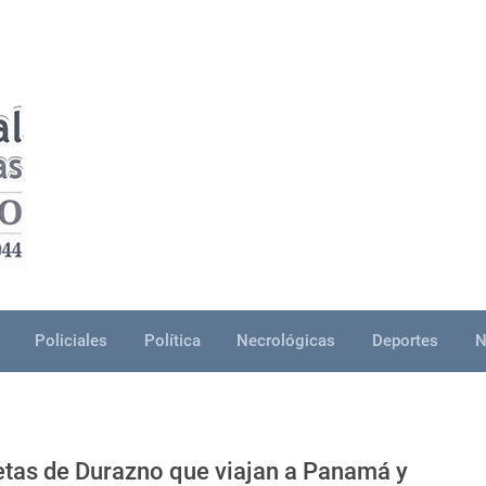
Policiales
Política
Necrológicas
Deportes
N
letas de Durazno que viajan a Panamá y