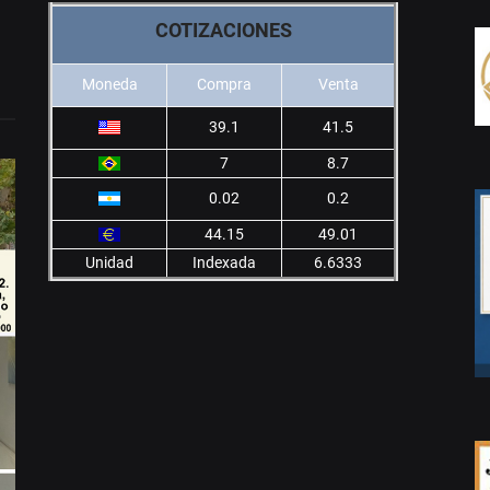
COTIZACIONES
Moneda
Compra
Venta
39.1
41.5
7
8.7
0.02
0.2
44.15
49.01
Unidad
Indexada
6.6333