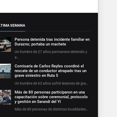
LTIMA SEMANA
Persona detenida tras incidente familiar en
Durazno; portaba un machete
Un hombre de 27 años permanece detenido y
a…
Comisaría de Carlos Reyles coordinó el
rescate de un conductor atrapado tras un
grave siniestro en Ruta 5
Un hombre de 63 años sufrió lesiones de gra…
Más de 80 personas participaron en una
capacitación sobre ceremonial, protocolo
y gestión en Sarandí del Yí
Más de 80 personas de distintas localidades…